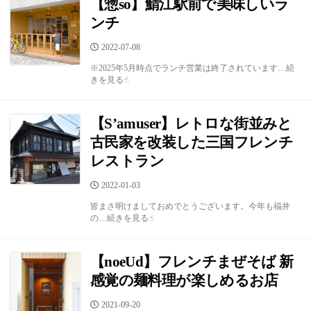
【惣so】鯖江駅前で美味しいラ
ンチ
公
2022-07-08
開
※2025年5月時点でランチ営業は終了されています…続
日
きを見る☝︎
【S’amuser】レトロな街並みと
古民家を改装した三国フレンチ
レストラン
公
2022-01-03
開
皆まさ明けましておめでとうございます。今年も福井
日
の…続きを見る☝︎
【noeUd】フレンチまぜそば 新
感覚の麺料理が楽しめるお店
公
2021-09-20