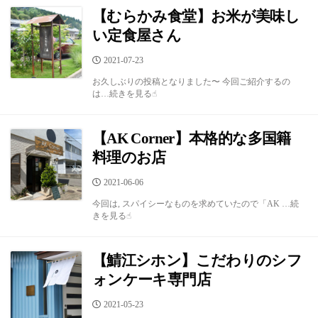
【むらかみ食堂】お米が美味し
い定食屋さん
公
2021-07-23
開
お久しぶりの投稿となりました〜 今回ご紹介するの
日
は…続きを見る☝︎
【AK Corner】本格的な多国籍
料理のお店
公
2021-06-06
開
今回は, スパイシーなものを求めていたので「AK …続
日
きを見る☝︎
【鯖江シホン】こだわりのシフ
ォンケーキ専門店
公
2021-05-23
開