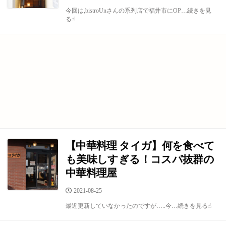
開
今回は,bistroUnさんの系列店で福井市にOP…続きを見
日
る☝︎
【中華料理 タイガ】何を食べて
も美味しすぎる！コスパ抜群の
中華料理屋
公
2021-08-25
開
最近更新していなかったのですが…..今…続きを見る☝︎
日