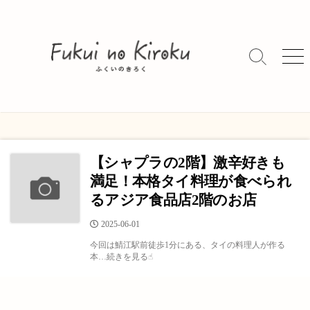
コ
ン
テ
ン
検
メ
索
ニ
ツ
切
ュ
へ
り
ー
ス
替
キ
え
ッ
【シャプラの2階】激辛好きも
プ
満足！本格タイ料理が食べられ
るアジア食品店2階のお店
公
2025-06-01
開
今回は鯖江駅前徒歩1分にある、タイの料理人が作る
日
本…続きを見る☝︎