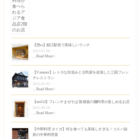
【惣so】鯖江駅前で美味しいランチ
2022-07-08
…
Read More☝︎
【S’amuser】レトロな街並みと古民家を改装した三国フレン
チレストラン
2022-01-03
…
Read More☝︎
【noeUd】フレンチまぜそば 新感覚の麺料理が楽しめるお店
2021-09-20
…
Read More☝︎
【中華料理 タイガ】何を食べても美味しすぎる！コスパ抜
群の中華料理屋