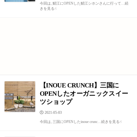
今回は, 鯖江にOPENした鯖江シホンさんに行って…続
日
きを見る☝︎
【INOUE CRUNCH】三国に
OPENしたオーガニックスイー
ツショップ
公
2021-05-03
開
今回は, 三国にOPENしたinoue crunc…続きを見る☝︎
日