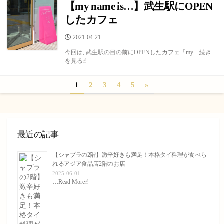
【my name is…】武生駅にOPEN
したカフェ
公
2021-04-21
開
今回は, 武生駅の目の前にOPENしたカフェ「my…続き
日
を見る☝︎
投
1
2
3
4
5
»
稿
の
ペ
最近の記事
ー
【シャプラの2階】激辛好きも満足！本格タイ料理が食べら
れるアジア食品店2階のお店
ジ
2025-06-01
…
Read More☝︎
送
り