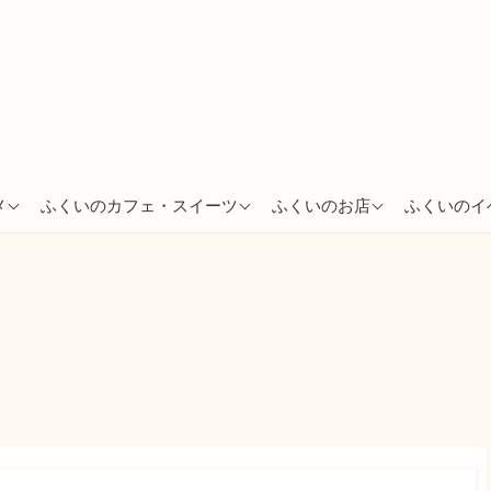
あわら市
越前市
越前市
メ
ふくいのカフェ・スイーツ
ふくいのお店
ふくいのイ
越前市
福井市
越前町
坂井市
敦賀市
鯖江市
敦賀市
南越前町
敦賀市
福井市
南越前町