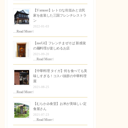
【S’amuser】レトロな街並みと古民
家を改装した三国フレンチレストラ
ン
2022-01-03
…
Read More☝︎
【noeUd】フレンチまぜそば 新感覚
の麺料理が楽しめるお店
2021-09-20
…
Read More☝︎
【中華料理 タイガ】何を食べても美
味しすぎる！コスパ抜群の中華料理
屋
2021-08-25
…
Read More☝︎
【むらかみ食堂】お米が美味しい定
食屋さん
2021-07-23
…
Read More☝︎