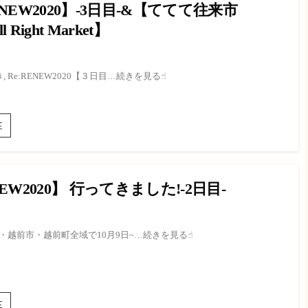
ENEW2020】-3日目-&【ててて往来市
ll Right Market】
 Re:RENEW2020【３日目…続きを見る☝︎
【Re:RENEW2020】-3
E
日
目-
&【て
て
NEW2020】 行ってきました!-2日目-
て
往
来
市
市・越前市・越前町全域で10月9日~…続きを見る☝︎
TeTeTe
All
Right
Market】
【Re:RNEW2020】
E