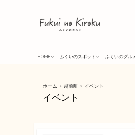
コ
ン
テ
ン
ツ
へ
ス
ABOUT
越前市
ランチ
HOME
ふくいのスポット
ふくいのグル
キ
ッ
PRIVACY POLICY
勝山市
イタリアン
プ
鯖江市
移動販売
>
>
イベント
ホーム
越前町
福井市
カレー
イベント
ご飯屋さん
蕎麦
たこ焼き
パン