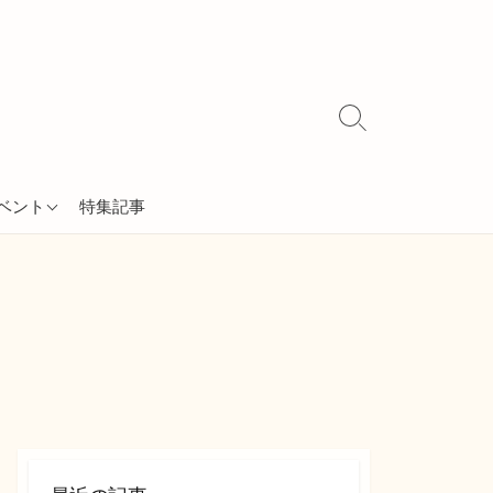
検
索
切
り
ベント
特集記事
替
え