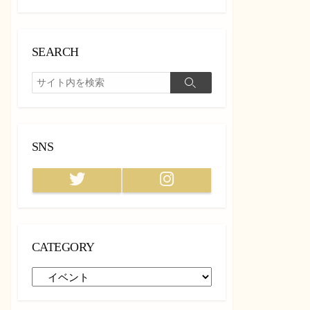
SEARCH
検
検
索
索
SNS
Twitter
Instagram
CATEGORY
CATEGORY