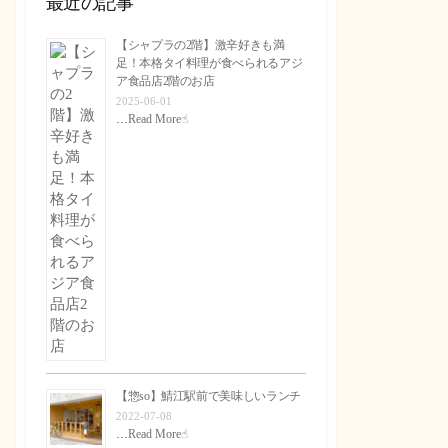
最近の記事
【シャプラの2階】激辛好きも満
足！本格タイ料理が食べられるアジ
ア食品店2階のお店
2025-06-01
…
Read More☝︎
【惣so】鯖江駅前で美味しいランチ
2022-07-08
…
Read More☝︎