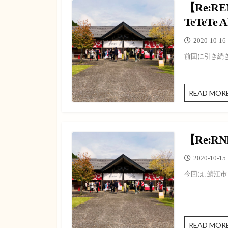
【Re:R
ピザ
TeTeTe A
メキシカン
公
2020-10-16
らーめん
開
前回に引き続き,
日
READ MOR
【Re:R
公
2020-10-15
開
今回は, 鯖江
日
READ MOR