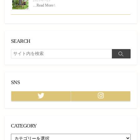
…
Read More☝︎
SEARCH
検
検
索
索
SNS
Twitter
Instagram
CATEGORY
CATEGORY