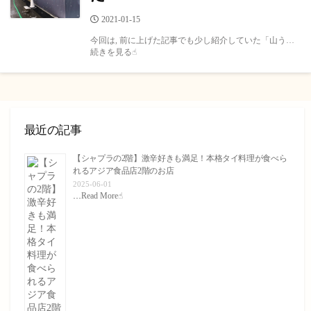
公
2021-01-15
開
今回は, 前に上げた記事でも少し紹介していた「山う…
日
続きを見る☝︎
最近の記事
【シャプラの2階】激辛好きも満足！本格タイ料理が食べら
れるアジア食品店2階のお店
2025-06-01
…
Read More☝︎