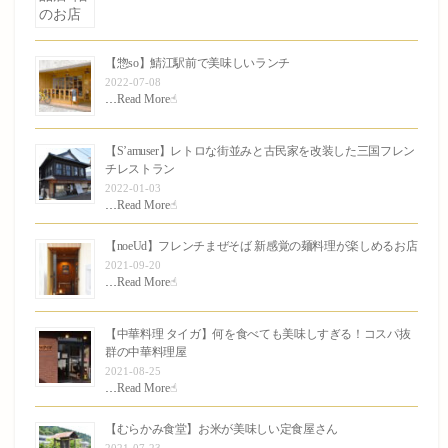
【惣so】鯖江駅前で美味しいランチ
2022-07-08
…
Read More☝︎
【S’amuser】レトロな街並みと古民家を改装した三国フレン
チレストラン
2022-01-03
…
Read More☝︎
【noeUd】フレンチまぜそば 新感覚の麺料理が楽しめるお店
2021-09-20
…
Read More☝︎
【中華料理 タイガ】何を食べても美味しすぎる！コスパ抜
群の中華料理屋
2021-08-25
…
Read More☝︎
【むらかみ食堂】お米が美味しい定食屋さん
2021-07-23