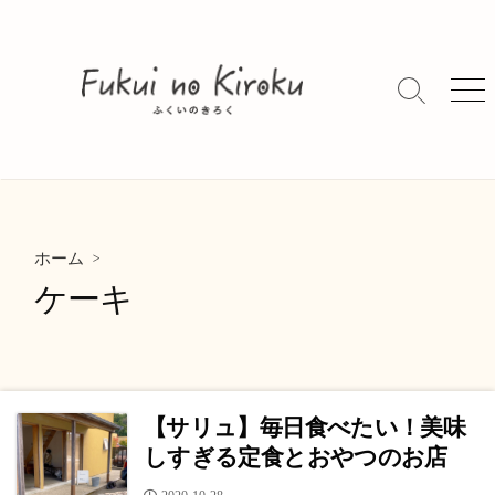
コ
ン
テ
ン
検
メ
索
ニ
ツ
切
ュ
へ
り
ー
ス
替
キ
え
ッ
>
プ
ホーム
ケーキ
【サリュ】毎日食べたい！美味
しすぎる定食とおやつのお店