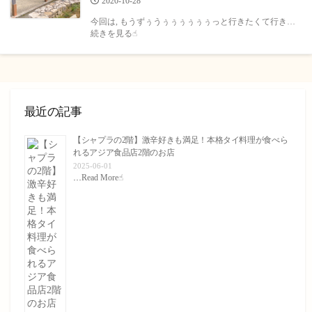
公
2020-10-28
開
今回は, もうずぅうぅぅぅぅぅぅっと行きたくて行き…
日
続きを見る☝︎
最近の記事
【シャプラの2階】激辛好きも満足！本格タイ料理が食べら
れるアジア食品店2階のお店
2025-06-01
…
Read More☝︎