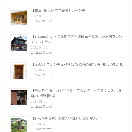
【惣so】鯖江駅前で美味しいランチ
2022-07-08
…
Read More☝︎
【S’amuser】レトロな街並みと古民家を改装した三国フレン
チレストラン
2022-01-03
…
Read More☝︎
【noeUd】フレンチまぜそば 新感覚の麺料理が楽しめるお店
2021-09-20
…
Read More☝︎
【中華料理 タイガ】何を食べても美味しすぎる！コスパ抜
群の中華料理屋
2021-08-25
…
Read More☝︎
【むらかみ食堂】お米が美味しい定食屋さん
2021-07-23
…
Read More☝︎