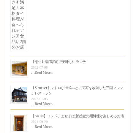
【惣so】鯖江駅前で美味しいランチ
2022-07-08
…
Read More☝︎
【S’amuser】レトロな街並みと古民家を改装した三国フレン
チレストラン
2022-01-03
…
Read More☝︎
【noeUd】フレンチまぜそば 新感覚の麺料理が楽しめるお店
2021-09-20
…
Read More☝︎