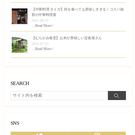
【中華料理 タイガ】何を食べても美味しすぎる！コスパ抜
群の中華料理屋
2021-08-25
…
Read More☝︎
【むらかみ食堂】お米が美味しい定食屋さん
2021-07-23
…
Read More☝︎
SEARCH
検
検
索
索
SNS