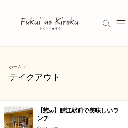
コ
ン
テ
ン
検
メ
索
ニ
ツ
切
ュ
へ
り
ー
ス
替
キ
え
ッ
>
プ
ホーム
テイクアウト
【惣so】鯖江駅前で美味しいラ
ンチ