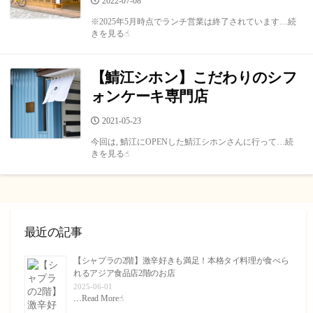
公
2022-07-08
開
※2025年5月時点でランチ営業は終了されています…続
日
きを見る☝︎
【鯖江シホン】こだわりのシフ
ォンケーキ専門店
公
2021-05-23
開
今回は, 鯖江にOPENした鯖江シホンさんに行って…続
日
きを見る☝︎
最近の記事
【シャプラの2階】激辛好きも満足！本格タイ料理が食べら
れるアジア食品店2階のお店
2025-06-01
…
Read More☝︎