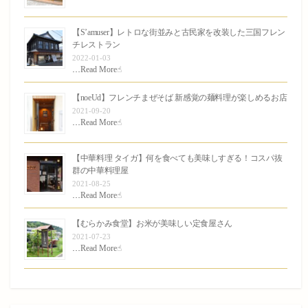
【S’amuser】レトロな街並みと古民家を改装した三国フレン
チレストラン
2022-01-03
…
Read More☝︎
【noeUd】フレンチまぜそば 新感覚の麺料理が楽しめるお店
2021-09-20
…
Read More☝︎
【中華料理 タイガ】何を食べても美味しすぎる！コスパ抜
群の中華料理屋
2021-08-25
…
Read More☝︎
【むらかみ食堂】お米が美味しい定食屋さん
2021-07-23
…
Read More☝︎