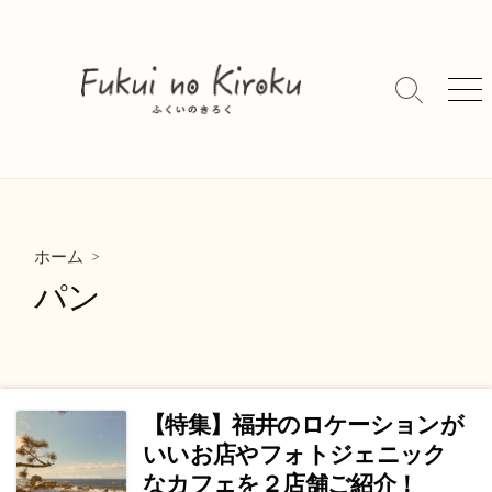
コ
ン
テ
ン
検
メ
索
ニ
ツ
切
ュ
へ
り
ー
ス
替
キ
え
ッ
>
プ
ホーム
パン
【特集】福井のロケーションが
いいお店やフォトジェニック
なカフェを２店舗ご紹介！