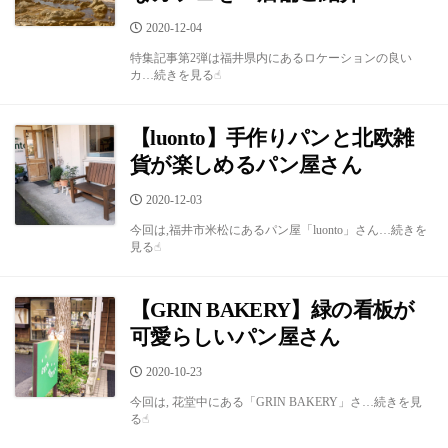
公
2020-12-04
開
特集記事第2弾は福井県内にあるロケーションの良い
日
カ…続きを見る☝︎
【luonto】手作りパンと北欧雑
貨が楽しめるパン屋さん
公
2020-12-03
開
今回は,福井市米松にあるパン屋「luonto」さん…続きを
日
見る☝︎
【GRIN BAKERY】緑の看板が
可愛らしいパン屋さん
公
2020-10-23
開
今回は, 花堂中にある「GRIN BAKERY」さ…続きを見
日
る☝︎