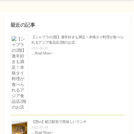
最近の記事
【シャプラの2階】激辛好きも満足！本格タイ料理が食べら
れるアジア食品店2階のお店
2025-06-01
…
Read More☝︎
【惣so】鯖江駅前で美味しいランチ
2022-07-08
…
Read More☝︎