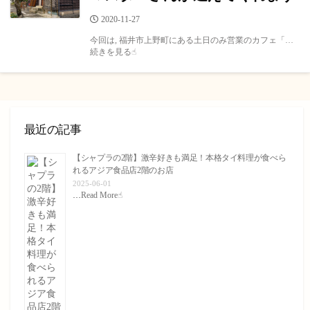
公
2020-11-27
開
今回は, 福井市上野町にある土日のみ営業のカフェ「…
日
続きを見る☝︎
最近の記事
【シャプラの2階】激辛好きも満足！本格タイ料理が食べら
れるアジア食品店2階のお店
2025-06-01
…
Read More☝︎