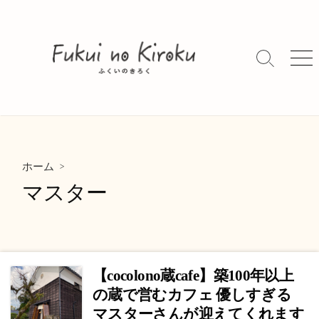
コ
ン
テ
ン
検
メ
索
ニ
ツ
切
ュ
へ
り
ー
ス
替
キ
え
ッ
>
プ
ホーム
マスター
【cocolono蔵cafe】築100年以上
の蔵で営むカフェ 優しすぎる
マスターさんが迎えてくれます