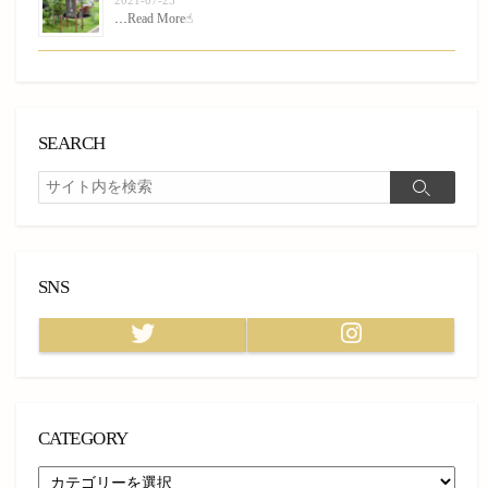
…
Read More☝︎
SEARCH
検
検
索
索
SNS
Twitter
Instagram
CATEGORY
CATEGORY