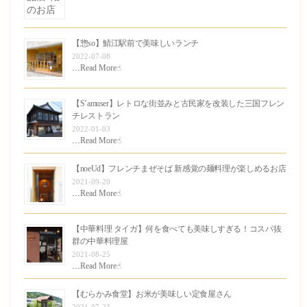
【惣so】鯖江駅前で美味しいランチ
2022-07-08
…
Read More☝︎
【S’amuser】レトロな街並みと古民家を改装した三国フレン
チレストラン
2022-01-03
…
Read More☝︎
【noeUd】フレンチまぜそば 新感覚の麺料理が楽しめるお店
2021-09-20
…
Read More☝︎
【中華料理 タイガ】何を食べても美味しすぎる！コスパ抜
群の中華料理屋
2021-08-25
…
Read More☝︎
【むらかみ食堂】お米が美味しい定食屋さん
2021-07-23