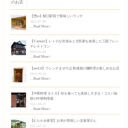
【惣so】鯖江駅前で美味しいランチ
2022-07-08
…
Read More☝︎
【S’amuser】レトロな街並みと古民家を改装した三国フレン
チレストラン
2022-01-03
…
Read More☝︎
【noeUd】フレンチまぜそば 新感覚の麺料理が楽しめるお店
2021-09-20
…
Read More☝︎
【中華料理 タイガ】何を食べても美味しすぎる！コスパ抜
群の中華料理屋
2021-08-25
…
Read More☝︎
【むらかみ食堂】お米が美味しい定食屋さん
2021-07-23