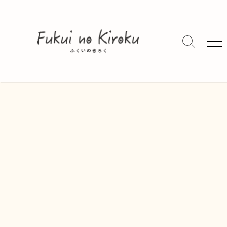
コ
ン
テ
ン
検
メ
索
ニ
ツ
切
ュ
へ
り
ー
ス
替
キ
え
ッ
プ