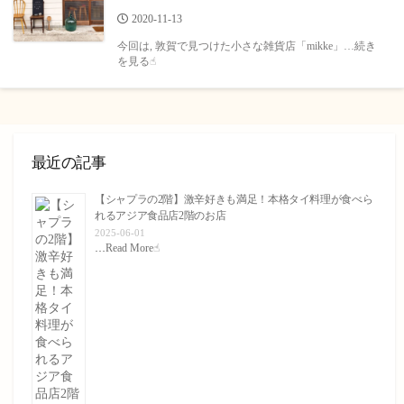
公
2020-11-13
開
今回は, 敦賀で見つけた小さな雑貨店「mikke」…続き
日
を見る☝︎
最近の記事
【シャプラの2階】激辛好きも満足！本格タイ料理が食べら
れるアジア食品店2階のお店
2025-06-01
…
Read More☝︎