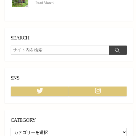
…
Read More☝︎
SEARCH
検
検
索
索
SNS
Twitter
Instagram
CATEGORY
CATEGORY