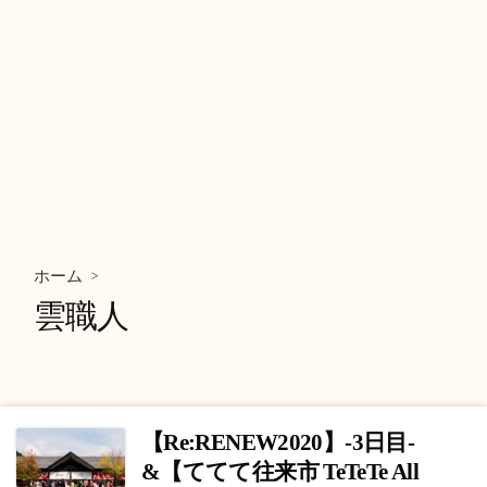
>
ホーム
雲職人
【Re:RENEW2020】-3日目-
&【ててて往来市 TeTeTe All