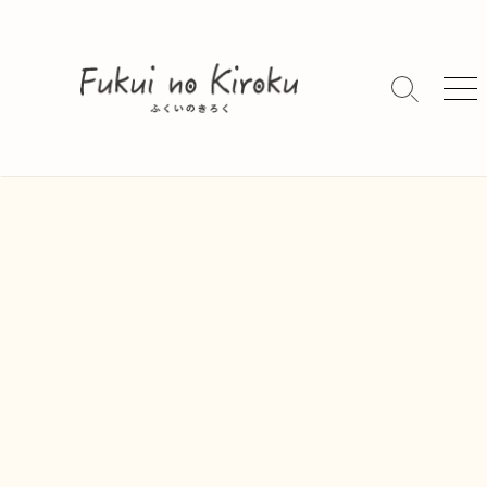
コ
ン
テ
ン
検
メ
索
ニ
ツ
切
ュ
へ
り
ー
ス
替
キ
え
ッ
プ