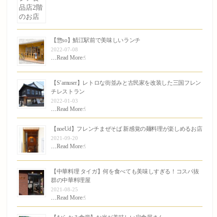
【惣so】鯖江駅前で美味しいランチ
2022-07-08
…
Read More☝︎
【S’amuser】レトロな街並みと古民家を改装した三国フレン
チレストラン
2022-01-03
…
Read More☝︎
【noeUd】フレンチまぜそば 新感覚の麺料理が楽しめるお店
2021-09-20
…
Read More☝︎
【中華料理 タイガ】何を食べても美味しすぎる！コスパ抜
群の中華料理屋
2021-08-25
…
Read More☝︎