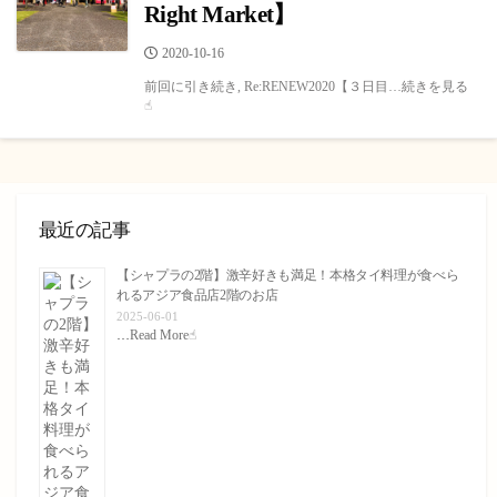
Right Market】
公
2020-10-16
開
前回に引き続き, Re:RENEW2020【３日目…続きを見る
日
☝︎
最近の記事
【シャプラの2階】激辛好きも満足！本格タイ料理が食べら
れるアジア食品店2階のお店
2025-06-01
…
Read More☝︎