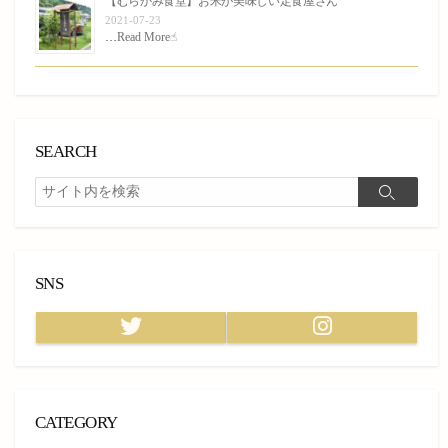
【むらかみ食堂】お米が美味しい定食屋さん
2021-07-23
…
Read More☝︎
SEARCH
検
検
索
索
SNS
Twitter
Instagram
CATEGORY