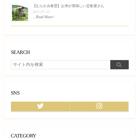
【むらかみ食堂】お米が美味しい定食屋さん
2021-07-23
…
Read More☝︎
SEARCH
検
検
索
索
SNS
Twitter
Instagram
CATEGORY