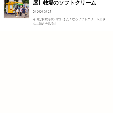
屋】牧場のソフトクリーム
公
2020-09-25
開
今回は何度も食べに行きたくなるソフトクリーム屋さ
日
ん…続きを見る☝︎