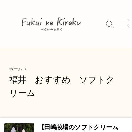
コ
ン
テ
ン
検
メ
索
ニ
ツ
切
ュ
へ
り
ー
ス
替
キ
え
ッ
>
プ
ホーム
福井 おすすめ ソフトク
リーム
【田嶋牧場のソフトクリーム