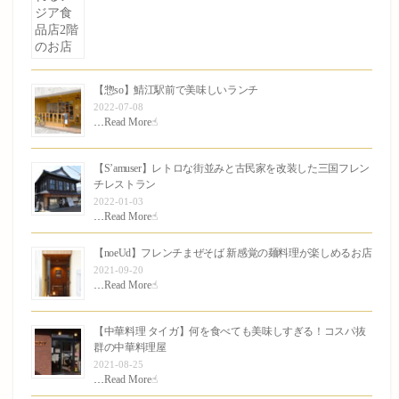
【惣so】鯖江駅前で美味しいランチ
2022-07-08
…
Read More☝︎
【S’amuser】レトロな街並みと古民家を改装した三国フレン
チレストラン
2022-01-03
…
Read More☝︎
【noeUd】フレンチまぜそば 新感覚の麺料理が楽しめるお店
2021-09-20
…
Read More☝︎
【中華料理 タイガ】何を食べても美味しすぎる！コスパ抜
群の中華料理屋
2021-08-25
…
Read More☝︎