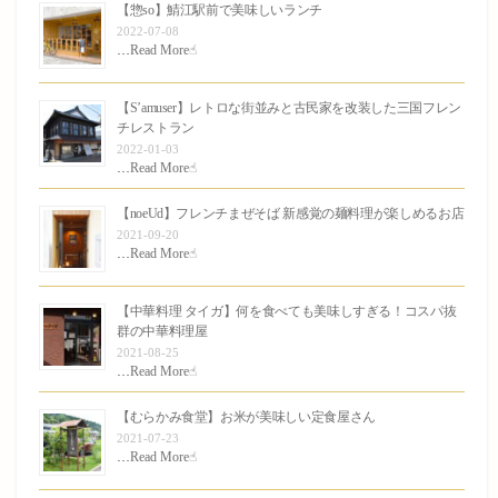
【惣so】鯖江駅前で美味しいランチ
2022-07-08
…
Read More☝︎
【S’amuser】レトロな街並みと古民家を改装した三国フレン
チレストラン
2022-01-03
…
Read More☝︎
【noeUd】フレンチまぜそば 新感覚の麺料理が楽しめるお店
2021-09-20
…
Read More☝︎
【中華料理 タイガ】何を食べても美味しすぎる！コスパ抜
群の中華料理屋
2021-08-25
…
Read More☝︎
【むらかみ食堂】お米が美味しい定食屋さん
2021-07-23
…
Read More☝︎