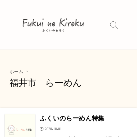
コ
ン
テ
ン
検
メ
索
ニ
ツ
切
ュ
へ
り
ー
ス
替
キ
え
ッ
>
プ
ホーム
福井市 らーめん
ふくいのらーめん特集
公
2020-10-01
開