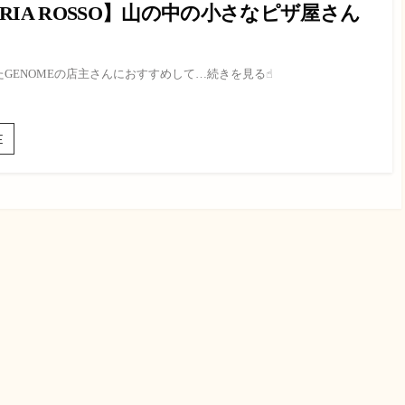
ZERIA ROSSO】山の中の小さなピザ屋さん
GENOMEの店主さんにおすすめして…続きを見る☝︎
【PIZZERIA
E
ROSSO】
山
の
中
の
小
さ
な
ピ
ザ
屋
さ
ん