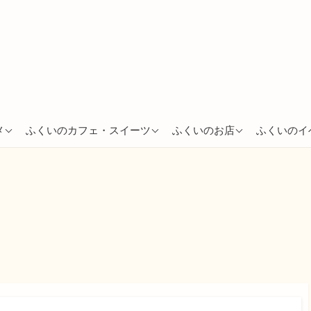
あわら市
越前市
越前市
メ
ふくいのカフェ・スイーツ
ふくいのお店
ふくいのイ
越前市
福井市
越前町
坂井市
敦賀市
鯖江市
敦賀市
南越前町
敦賀市
福井市
南越前町