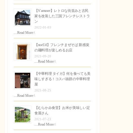
【S’amuser】レトロな街並みと古民
家を改装した三国フレンチレストラ
ン
2022-01-03
…
Read More☝︎
【noeUd】フレンチまぜそば 新感覚
の麺料理が楽しめるお店
2021-09-20
…
Read More☝︎
【中華料理 タイガ】何を食べても美
味しすぎる！コスパ抜群の中華料理
屋
2021-08-25
…
Read More☝︎
【むらかみ食堂】お米が美味しい定
食屋さん
2021-07-23
…
Read More☝︎