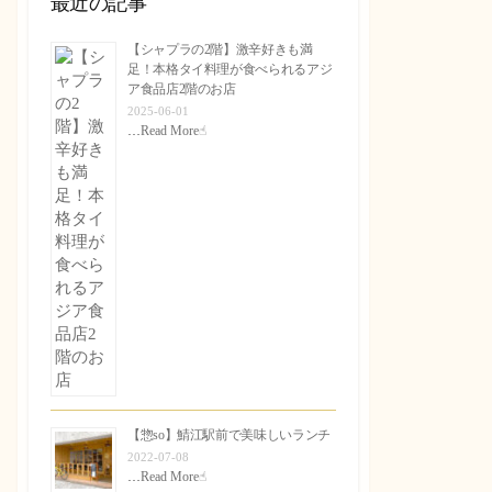
最近の記事
【シャプラの2階】激辛好きも満
足！本格タイ料理が食べられるアジ
ア食品店2階のお店
2025-06-01
…
Read More☝︎
【惣so】鯖江駅前で美味しいランチ
2022-07-08
…
Read More☝︎