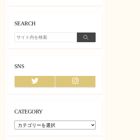
SEARCH
検
検
索
索
SNS
Twitter
Instagram
CATEGORY
CATEGORY