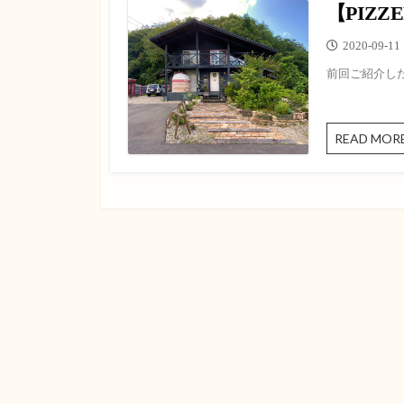
【PIZ
ピザ
公
2020-09-11
メキシカン
開
前回ご紹介した
日
らーめん
READ MOR