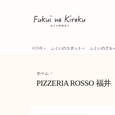
コ
ン
テ
ン
ツ
へ
ス
ABOUT
越前市
ランチ
HOME
ふくいのスポット
ふくいのグル
キ
ッ
PRIVACY POLICY
勝山市
イタリアン
プ
鯖江市
移動販売
>
ホーム
福井市
カレー
PIZZERIA ROSSO 福井
ご飯屋さん
蕎麦
たこ焼き
パン