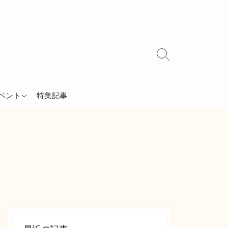
検
索
切
り
ベント
特集記事
替
え