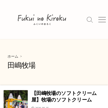
コ
ン
テ
ン
検
メ
索
ニ
ツ
切
ュ
へ
り
ー
ス
替
キ
え
ッ
>
プ
ホーム
田嶋牧場
【田嶋牧場のソフトクリーム
屋】牧場のソフトクリーム