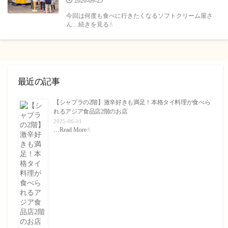
公
2020-09-25
開
今回は何度も食べに行きたくなるソフトクリーム屋さ
日
ん…続きを見る☝︎
最近の記事
【シャプラの2階】激辛好きも満足！本格タイ料理が食べら
れるアジア食品店2階のお店
2025-06-01
…
Read More☝︎