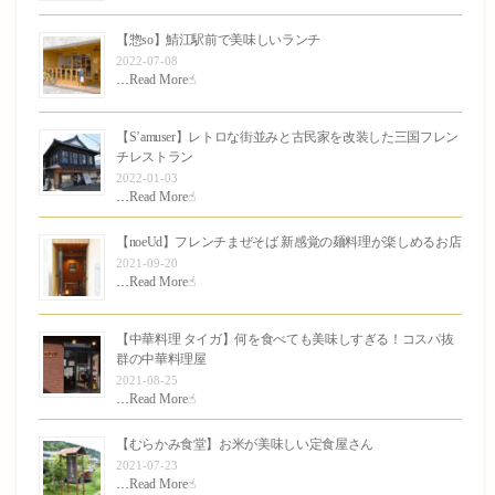
【惣so】鯖江駅前で美味しいランチ
2022-07-08
…
Read More☝︎
【S’amuser】レトロな街並みと古民家を改装した三国フレン
チレストラン
2022-01-03
…
Read More☝︎
【noeUd】フレンチまぜそば 新感覚の麺料理が楽しめるお店
2021-09-20
…
Read More☝︎
【中華料理 タイガ】何を食べても美味しすぎる！コスパ抜
群の中華料理屋
2021-08-25
…
Read More☝︎
【むらかみ食堂】お米が美味しい定食屋さん
2021-07-23
…
Read More☝︎