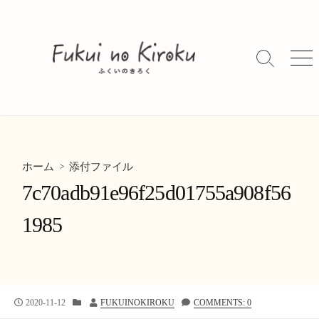
コ
ン
テ
ン
検
メ
索
ニ
ツ
切
ュ
へ
り
ー
ス
替
キ
え
ッ
> 添付ファイル
プ
ホーム
7c70adb91e96f25d01755a908f56
1985
公
カ
投
2020-11-12
FUKUINOKIROKU
COMMENTS: 0
開
テ
稿