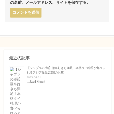
の名前、メールアドレス、サイトを保存する。
コ
メ
ン
ト
す
る
最近の記事
【シャプラの2階】激辛好きも満足！本格タイ料理が食べら
れるアジア食品店2階のお店
2025-06-01
…
Read More☝︎