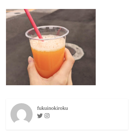
日
ゴ
者
リ
ー
fukuinokiroku
Twitter
Instagram