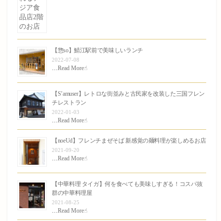
【惣so】鯖江駅前で美味しいランチ
2022-07-08
…
Read More☝︎
【S’amuser】レトロな街並みと古民家を改装した三国フレン
チレストラン
2022-01-03
…
Read More☝︎
【noeUd】フレンチまぜそば 新感覚の麺料理が楽しめるお店
2021-09-20
…
Read More☝︎
【中華料理 タイガ】何を食べても美味しすぎる！コスパ抜
群の中華料理屋
2021-08-25
…
Read More☝︎