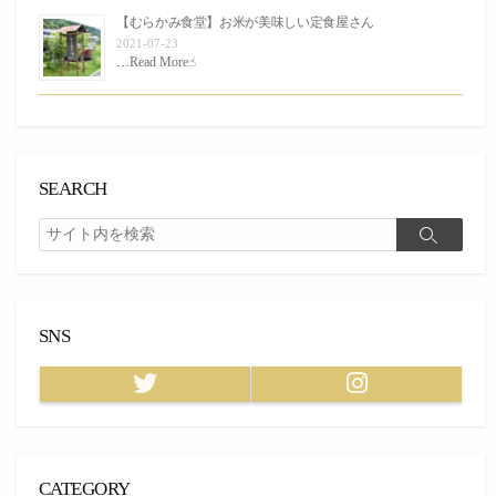
【むらかみ食堂】お米が美味しい定食屋さん
2021-07-23
…
Read More☝︎
SEARCH
検
検
索
索
SNS
Twitter
Instagram
CATEGORY