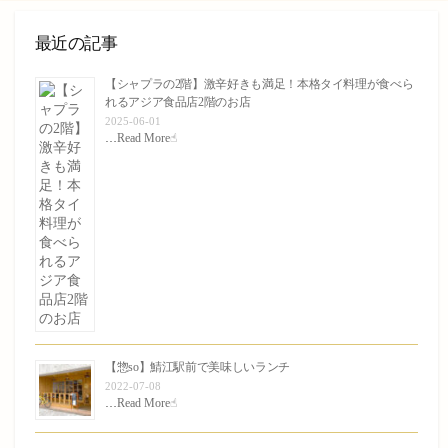
最近の記事
【シャプラの2階】激辛好きも満足！本格タイ料理が食べら
れるアジア食品店2階のお店
2025-06-01
…
Read More☝︎
【惣so】鯖江駅前で美味しいランチ
2022-07-08
…
Read More☝︎