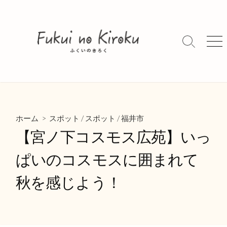
コ
ン
テ
ン
検
メ
索
ニ
ツ
切
ュ
へ
り
ー
ス
替
キ
え
ッ
>
/
/
プ
ホーム
スポット
スポット
福井市
【宮ノ下コスモス広苑】いっ
ぱいのコスモスに囲まれて
秋を感じよう！