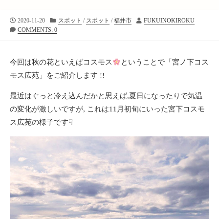
公
カ
投
2020-11-20
スポット
/
スポット
/
福井市
FUKUINOKIROKU
開
テ
稿
COMMENTS: 0
日
ゴ
者
リ
ー
今回は秋の花といえばコスモス
ということで「宮ノ下コス
モス広苑」をご紹介します !!
最近はぐっと冷え込んだかと思えば,夏日になったりで気温
の変化が激しいですが, これは11月初旬にいった宮下コスモ
ス広苑の様子です☟