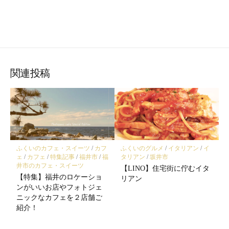
関連投稿
ふくいのカフェ・スイーツ
/
カフ
ふくいのグルメ
/
イタリアン
/
イ
ェ
/
カフェ
/
特集記事
/
福井市
/
福
タリアン
/
坂井市
井市のカフェ・スイーツ
【LINO】住宅街に佇むイタ
【特集】福井のロケーショ
リアン
ンがいいお店やフォトジェ
ニックなカフェを２店舗ご
紹介！