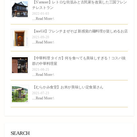
【S’amuser】レトロな街並みと古民家を改装した三国フレン
チレストラン
2022-01-03
…
Read More☝︎
【noeUd】フレンチまぜそば 新感覚の麺料理が楽しめるお店
2021-09-20
…
Read More☝︎
【中華料理 タイガ】何を食べても美味しすぎる！コスパ抜
群の中華料理屋
2021-08-25
…
Read More☝︎
【むらかみ食堂】お米が美味しい定食屋さん
2021-07-23
…
Read More☝︎
SEARCH