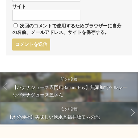
サイト
次回のコメントで使用するためブラウザーに自分
の名前、メールアドレス、サイトを保存する。
コ
メ
ン
ト
す
る
前の投稿
【バナナジュース専門店BananaBoy】無添加でヘルシー
なバナナジュース屋さん
次の投稿
【水分神社】美味しい湧水と福井版モネの池