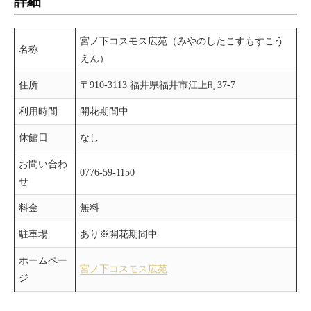
詳細
宮ノ下コスモス広苑（みやのしたこすもすこう
名称
えん）
住所
〒910-3113 福井県福井市江上町37-7
利用時間
開花期間中
休館日
なし
お問い合わ
0776-59-1150
せ
料金
無料
駐車場
あり※開花期間中
ホームペー
宮ノ下コスモス広苑
ジ