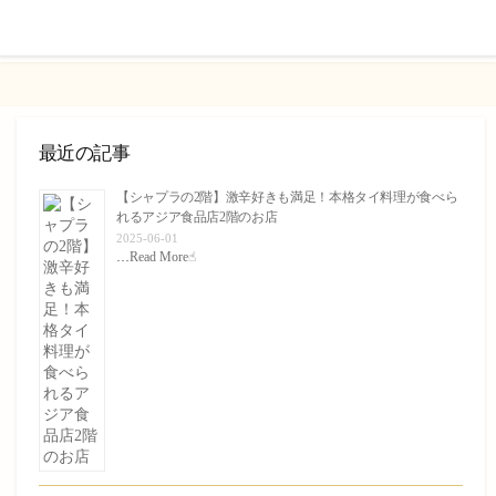
ト
す
る
最近の記事
【シャプラの2階】激辛好きも満足！本格タイ料理が食べら
れるアジア食品店2階のお店
2025-06-01
…
Read More☝︎