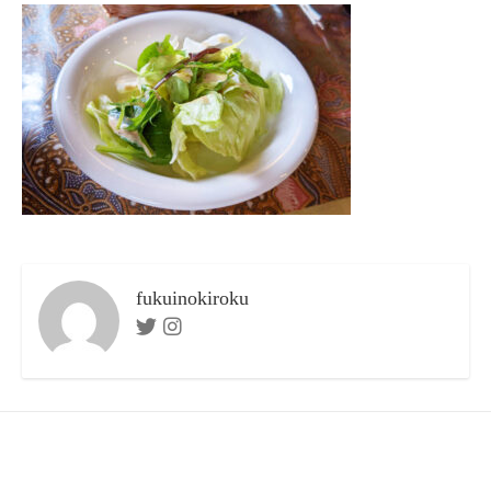
日
ー
fukuinokiroku
Twitter
Instagram