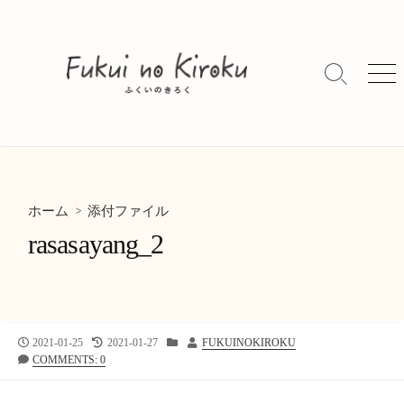
コ
ン
テ
ン
検
メ
索
ニ
ツ
切
ュ
へ
り
ー
ス
替
キ
え
ッ
> 添付ファイル
プ
ホーム
rasasayang_2
公
最
カ
投
2021-01-25
2021-01-27
FUKUINOKIROKU
開
終
テ
稿
COMMENTS: 0
日
更
ゴ
者
新
リ