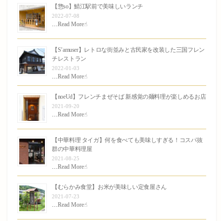
【惣so】鯖江駅前で美味しいランチ
2022-07-08
…
Read More☝︎
【S’amuser】レトロな街並みと古民家を改装した三国フレン
チレストラン
2022-01-03
…
Read More☝︎
【noeUd】フレンチまぜそば 新感覚の麺料理が楽しめるお店
2021-09-20
…
Read More☝︎
【中華料理 タイガ】何を食べても美味しすぎる！コスパ抜
群の中華料理屋
2021-08-25
…
Read More☝︎
【むらかみ食堂】お米が美味しい定食屋さん
2021-07-23
…
Read More☝︎