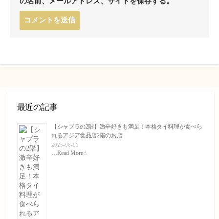
の名前、メールアドレス、サイトを保存する。
コ
メ
ン
ト
す
る
最近の記事
【シャプラの2階】激辛好きも満足！本格タイ料理が食べら
れるアジア食品店2階のお店
2025-06-01
…
Read More☝︎