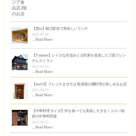
【惣so】鯖江駅前で美味しいランチ
2022-07-08
…
Read More☝︎
【S’amuser】レトロな街並みと古民家を改装した三国フレン
チレストラン
2022-01-03
…
Read More☝︎
【noeUd】フレンチまぜそば 新感覚の麺料理が楽しめるお店
2021-09-20
…
Read More☝︎
【中華料理 タイガ】何を食べても美味しすぎる！コスパ抜
群の中華料理屋
2021-08-25
…
Read More☝︎