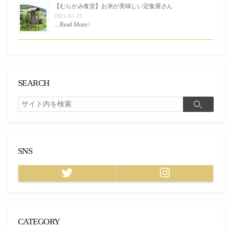
【むらかみ食堂】お米が美味しい定食屋さん
2021-07-23
…
Read More☝︎
SEARCH
検
検
索
索
SNS
Twitter
Instagram
CATEGORY