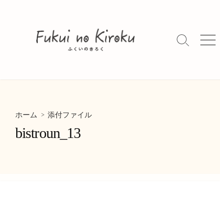
コ
ン
テ
ン
検
メ
索
ニ
ツ
切
ュ
へ
り
ー
ス
替
キ
え
ッ
> 添付ファイル
プ
ホーム
bistroun_13