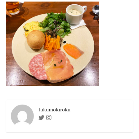
リ
ー
fukuinokiroku
Twitter
Instagram