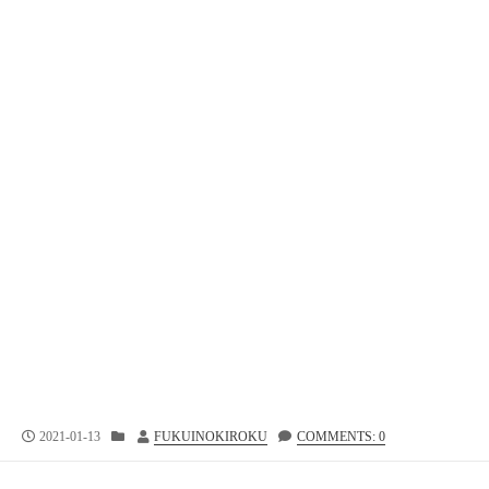
公
カ
投
2021-01-13
FUKUINOKIROKU
COMMENTS: 0
開
テ
稿
日
ゴ
者