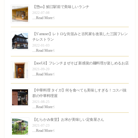
【惣so】鯖江駅前で美味しいランチ
2022-07-08
…
Read More☝︎
【S’amuser】レトロな街並みと古民家を改装した三国フレン
チレストラン
2022-01-03
…
Read More☝︎
【noeUd】フレンチまぜそば 新感覚の麺料理が楽しめるお店
2021-09-20
…
Read More☝︎
【中華料理 タイガ】何を食べても美味しすぎる！コスパ抜
群の中華料理屋
2021-08-25
…
Read More☝︎
【むらかみ食堂】お米が美味しい定食屋さん
2021-07-23
…
Read More☝︎