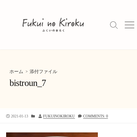
コ
ン
テ
ン
検
メ
索
ニ
ツ
切
ュ
へ
り
ー
ス
替
キ
え
ッ
> 添付ファイル
プ
ホーム
bistroun_7
公
カ
投
2021-01-13
FUKUINOKIROKU
COMMENTS: 0
開
テ
稿
日
ゴ
者
リ