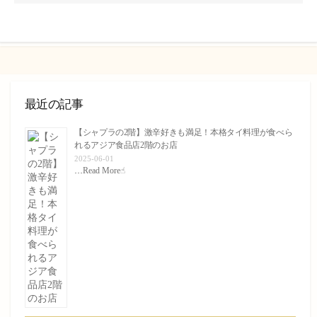
ン
ト
す
る
最近の記事
【シャプラの2階】激辛好きも満足！本格タイ料理が食べら
れるアジア食品店2階のお店
2025-06-01
…
Read More☝︎