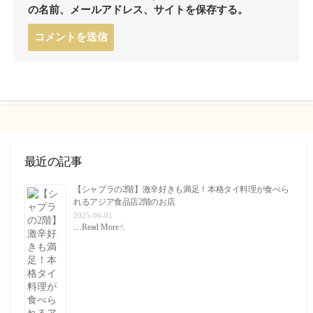
の名前、メールアドレス、サイトを保存する。
コ
メ
ン
ト
す
る
最近の記事
【シャプラの2階】激辛好きも満足！本格タイ料理が食べら
れるアジア食品店2階のお店
2025-06-01
…
Read More☝︎