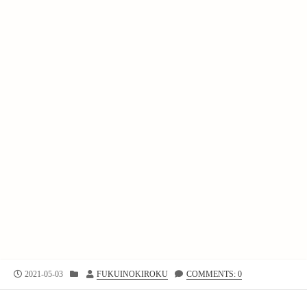
公
カ
投
2021-05-03
FUKUINOKIROKU
COMMENTS: 0
開
テ
稿
日
ゴ
者