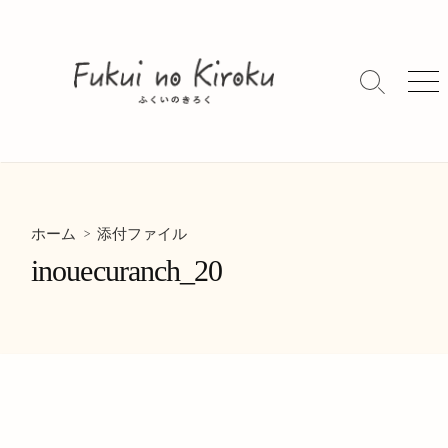
コ
ン
テ
ン
検
メ
索
ニ
ツ
切
ュ
へ
り
ー
ス
替
キ
え
ッ
> 添付ファイル
プ
ホーム
inouecuranch_20