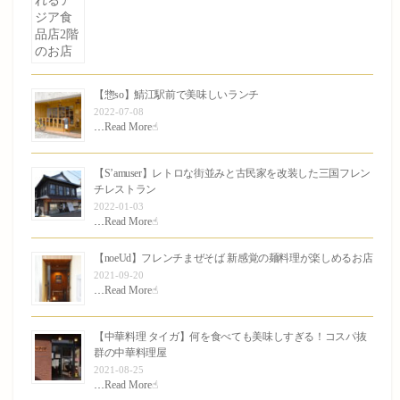
【惣so】鯖江駅前で美味しいランチ
2022-07-08
…
Read More☝︎
【S’amuser】レトロな街並みと古民家を改装した三国フレン
チレストラン
2022-01-03
…
Read More☝︎
【noeUd】フレンチまぜそば 新感覚の麺料理が楽しめるお店
2021-09-20
…
Read More☝︎
【中華料理 タイガ】何を食べても美味しすぎる！コスパ抜
群の中華料理屋
2021-08-25
…
Read More☝︎