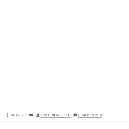
公
カ
投
2021-01-15
FUKUINOKIROKU
COMMENTS: 0
開
テ
稿
日
ゴ
者