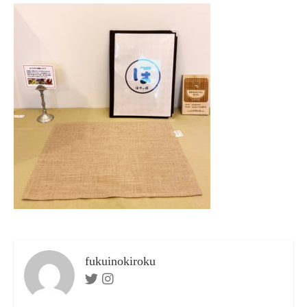
リ
ー
fukuinokiroku
Twitter
Instagram