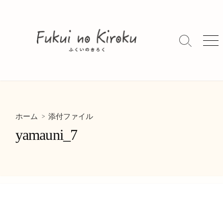
コ
ン
テ
ン
検
メ
索
ニ
ツ
切
ュ
へ
り
ー
ス
替
キ
え
ッ
> 添付ファイル
プ
ホーム
yamauni_7