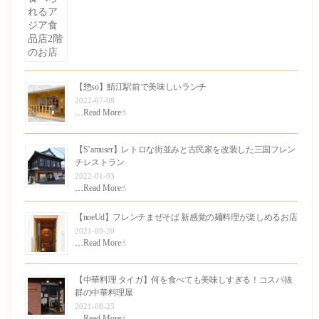
【惣so】鯖江駅前で美味しいランチ
2022-07-08
…
Read More☝︎
【S’amuser】レトロな街並みと古民家を改装した三国フレン
チレストラン
2022-01-03
…
Read More☝︎
【noeUd】フレンチまぜそば 新感覚の麺料理が楽しめるお店
2021-09-20
…
Read More☝︎
【中華料理 タイガ】何を食べても美味しすぎる！コスパ抜
群の中華料理屋
2021-08-25
…
Read More☝︎