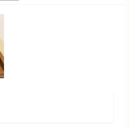
r
stagram