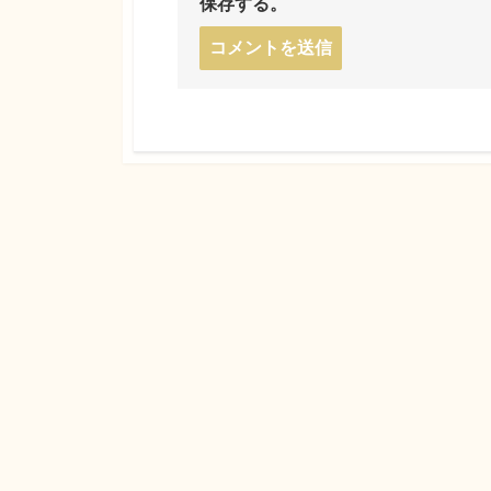
保存する。
コ
メ
ン
ト
す
る