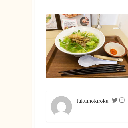
開
テ
稿
ピザ
日
ゴ
者
リ
メキシカン
ー
らーめん
fukuinokiroku
Twitte
In