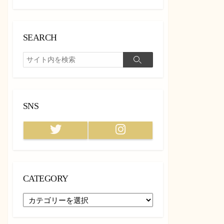
SEARCH
検
検
索
索
SNS
Twitter
Instagram
CATEGORY
CATEGORY