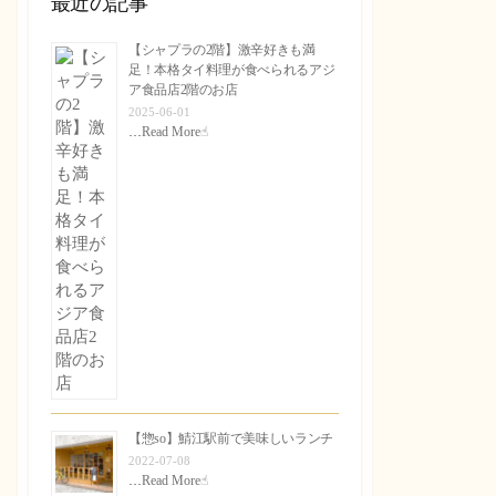
最近の記事
【シャプラの2階】激辛好きも満
足！本格タイ料理が食べられるアジ
ア食品店2階のお店
2025-06-01
…
Read More☝︎
【惣so】鯖江駅前で美味しいランチ
2022-07-08
…
Read More☝︎