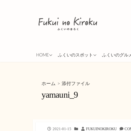
コ
ン
テ
ン
ツ
へ
ス
ABOUT
越前市
ランチ
HOME
ふくいのスポット
ふくいのグル
キ
ッ
PRIVACY POLICY
勝山市
イタリアン
プ
鯖江市
移動販売
> 添付ファイル
ホーム
福井市
カレー
yamauni_9
ご飯屋さん
蕎麦
たこ焼き
パン
公
カ
投
2021-01-15
FUKUINOKIROKU
CO