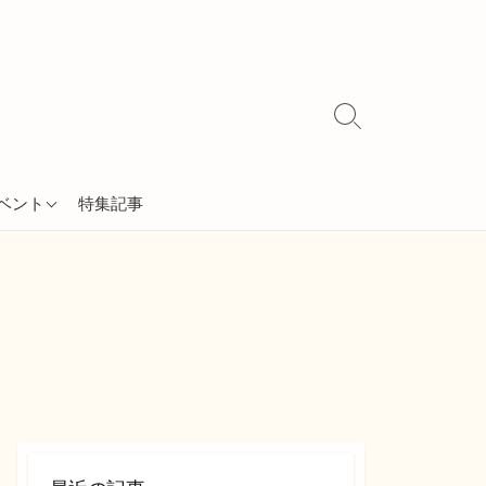
検
索
切
り
ベント
特集記事
替
え