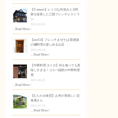
【S’amuser】レトロな街並みと古民
家を改装した三国フレンチレストラ
ン
2022-01-03
…
Read More☝︎
【noeUd】フレンチまぜそば 新感覚
の麺料理が楽しめるお店
2021-09-20
…
Read More☝︎
【中華料理 タイガ】何を食べても美
味しすぎる！コスパ抜群の中華料理
屋
2021-08-25
…
Read More☝︎
【むらかみ食堂】お米が美味しい定
食屋さん
2021-07-23
…
Read More☝︎