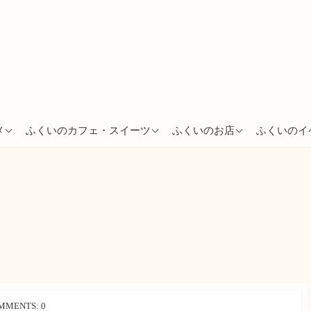
あわら市
越前市
越前市
メ
ふくいのカフェ・スイーツ
ふくいのお店
ふくいのイ
越前市
福井市
越前町
坂井市
敦賀市
鯖江市
敦賀市
南越前町
敦賀市
福井市
南越前町
MMENTS: 0