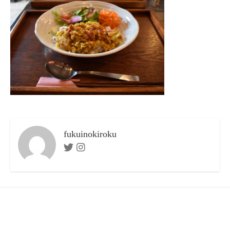
ー
fukuinokiroku
Twitter
Instagram