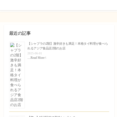
ト
す
る
最近の記事
【シャプラの2階】激辛好きも満足！本格タイ料理が食べら
れるアジア食品店2階のお店
2025-06-01
…
Read More☝︎