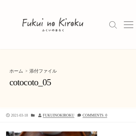
コ
ン
テ
ン
検
メ
索
ニ
ツ
切
ュ
へ
り
ー
ス
替
キ
え
ッ
> 添付ファイル
プ
ホーム
cotocoto_05
公
カ
投
2021-03-18
FUKUINOKIROKU
COMMENTS: 0
開
テ
稿
日
ゴ
者
リ