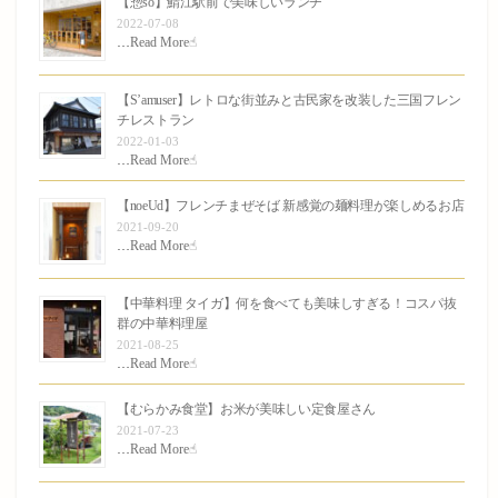
【惣so】鯖江駅前で美味しいランチ
2022-07-08
…
Read More☝︎
【S’amuser】レトロな街並みと古民家を改装した三国フレン
チレストラン
2022-01-03
…
Read More☝︎
【noeUd】フレンチまぜそば 新感覚の麺料理が楽しめるお店
2021-09-20
…
Read More☝︎
【中華料理 タイガ】何を食べても美味しすぎる！コスパ抜
群の中華料理屋
2021-08-25
…
Read More☝︎
【むらかみ食堂】お米が美味しい定食屋さん
2021-07-23
…
Read More☝︎