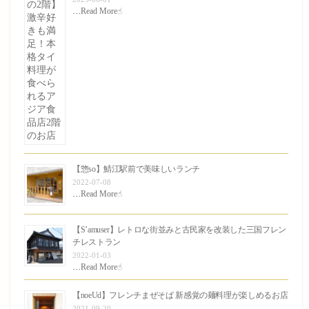
…
Read More☝︎
【惣so】鯖江駅前で美味しいランチ
2022-07-08
…
Read More☝︎
【S’amuser】レトロな街並みと古民家を改装した三国フレン
チレストラン
2022-01-03
…
Read More☝︎
【noeUd】フレンチまぜそば 新感覚の麺料理が楽しめるお店
2021-09-20