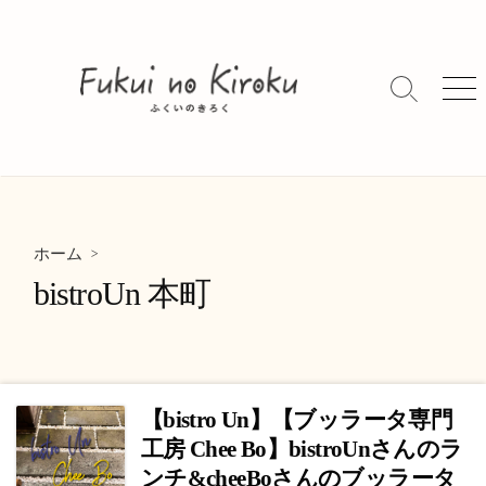
コ
ン
テ
ン
検
メ
索
ニ
ツ
切
ュ
へ
り
ー
ス
替
キ
え
ッ
>
プ
ホーム
bistroUn 本町
【bistro Un】【ブッラータ専門
工房 Chee Bo】bistroUnさんのラ
ンチ&cheeBoさんのブッラータ