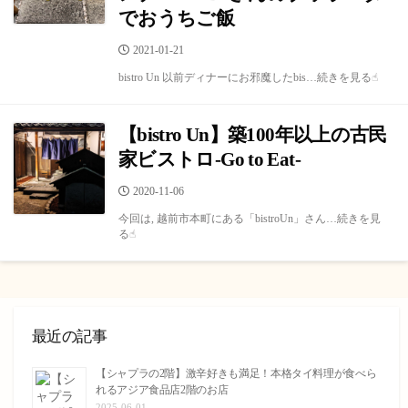
でおうちご飯
公
2021-01-21
開
bistro Un 以前ディナーにお邪魔したbis…続きを見る☝︎
日
【bistro Un】築100年以上の古民
家ビストロ-Go to Eat-
公
2020-11-06
開
今回は, 越前市本町にある「bistroUn」さん…続きを見
日
る☝︎
最近の記事
【シャプラの2階】激辛好きも満足！本格タイ料理が食べら
れるアジア食品店2階のお店
2025-06-01