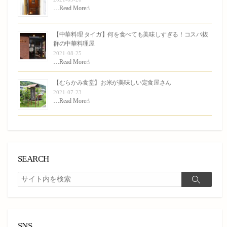
…
Read More☝︎
【中華料理 タイガ】何を食べても美味しすぎる！コスパ抜
群の中華料理屋
2021-08-25
…
Read More☝︎
【むらかみ食堂】お米が美味しい定食屋さん
2021-07-23
…
Read More☝︎
SEARCH
検
検
索
索
SNS